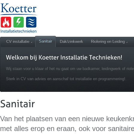
Sanitair
CV installatie
Dak/zinkwerk
Riolering en Leiding
Wij staan voor u klaar of het nu gaat om uw badkamer, leidingwerk of riole
Sterk in CV van advies en aanschaf tot installatie en programmering!.
Van het plaatsen van een nieuwe keukenk
met alles erop en eraan, ook voor sanitair