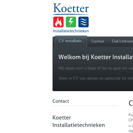
CV installatie
Sanitair
Dak/zinkwe
Wij staan voor u klaar of het nu gaat om uw
Sterk in CV van advies en aanschaf tot ins
Ko
Of
u 
re