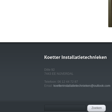
Dille 92
7443 EE NIJVERDAL
Telefoon: 06 12 44 72 87
Email:
koetterinstallatietechnieken@outlook.com