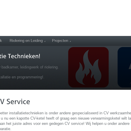
rk
Riolering en Leiding
Projecten
 badkamer, leidingwerk of riolering.
tallatie en programmering!.
etter installatietechnieken is onder andere gespecialiseerd in CV werkzaamh
 u nu een kapotte CV-ketel heeft of graag een nieuwe verwarmingsketel wilt late
aan het juiste adres voor een gedegen CV service! Wij helpen u onder andere 
paratie.