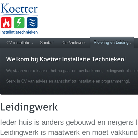
Riolering en Leiding
CV installatie
Sanitair
Dak/zinkwerk
Wij staan voor u klaar of het nu gaat om uw badkamer, leidingwerk of riole
Sterk in CV van advies en aanschaf tot installatie en programmering!.
Ieder huis is anders gebouwd en nergens l
Leidingwerk is maatwerk en moet vakkund