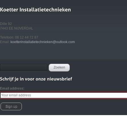
Dille 92
7443 EE NIJVERDAL
Telefoon: 06 12 44 72 87
Email:
koetterinstallatietechnieken@outlook.com
Email address: