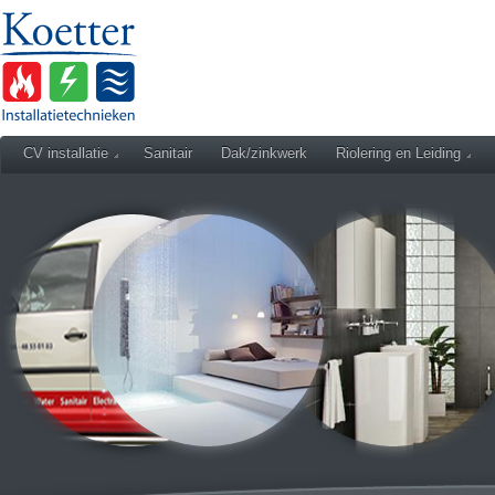
CV installatie
Sanitair
Dak/zinkwerk
Riolering en Leiding